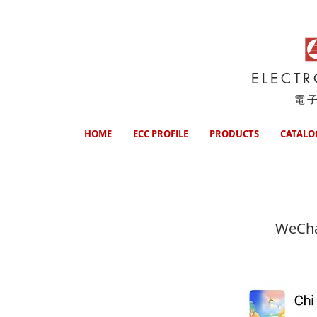
ELECT
電
HOME
ECC PROFILE
PRODUCTS
CATALO
WeCh