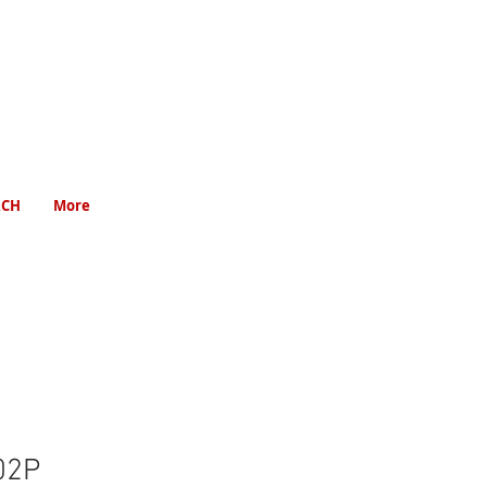
RCH
More
02P