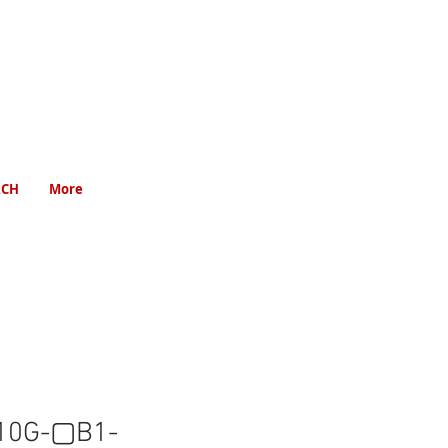
RCH
More
10G-▢B1-