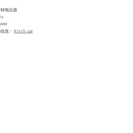
旋转电位器
16
6MM
细信息：
R1610-.pdf