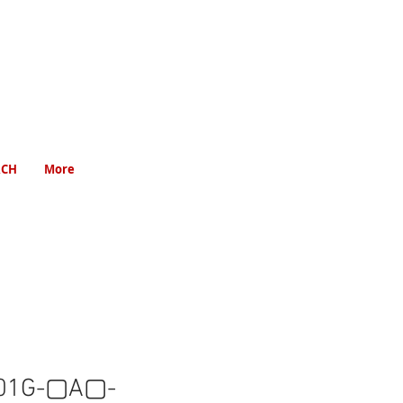
RCH
More
01G-▢A▢-