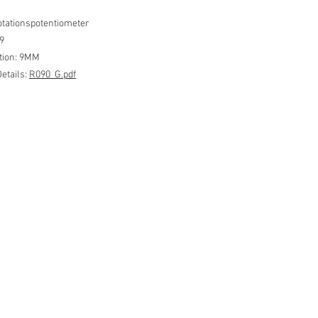
tationspotentiometer
9
ation: 9MM
etails:
R090_G.pdf