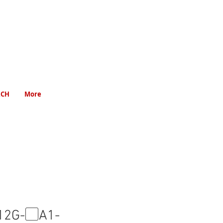
RCH
More
12G-▢A1-