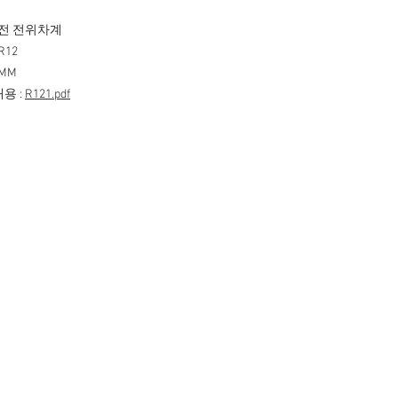
회전 전위차계
R12
2MM
용 :
R121.pdf