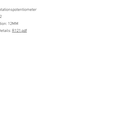
tationspotentiometer
2
ation: 12MM
etails:
R121.pdf