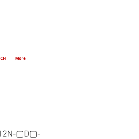
RCH
More
12N-▢D▢-