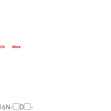
RCH
More
16N-▢D▢-