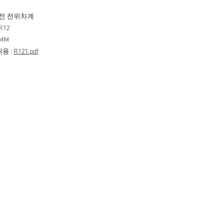
회전 전위차계
R12
2MM
용 :
R121.pdf