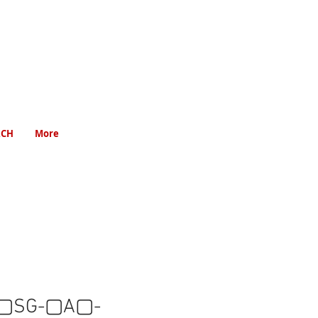
RCH
More
▢SG-▢A▢-