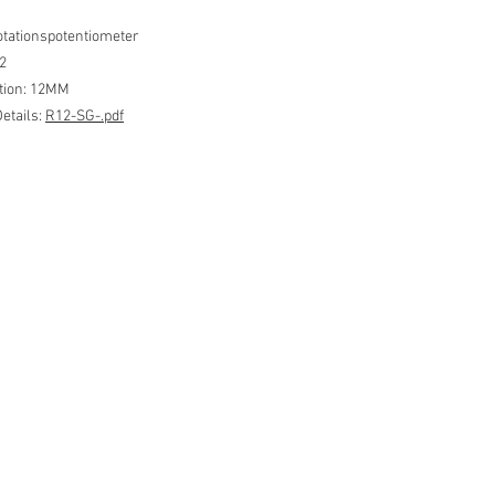
tationspotentiometer
2
ation: 12MM
etails:
R12-SG-.pdf