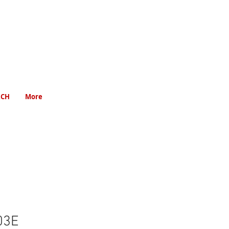
RCH
More
03E