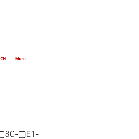
RCH
More
8G-▢E1-