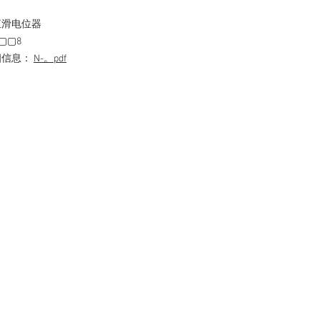
直滑电位器
▢▢8
细信息：
N-。pdf