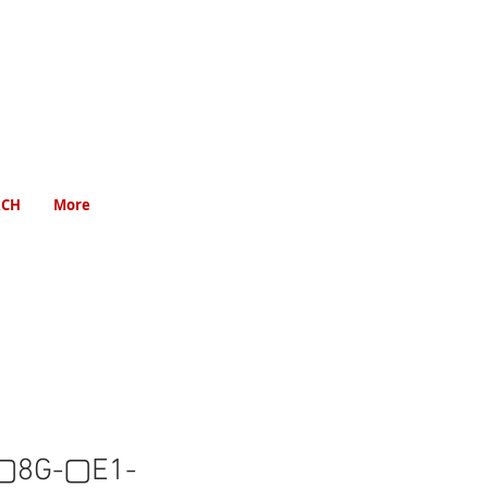
RCH
More
8G-▢E1-