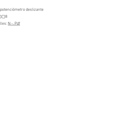
potenciómetro deslizante
N▢▢8
lles:
N -. Pdf