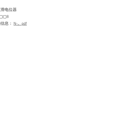
直滑电位器
▢▢8
细信息：
N-。pdf