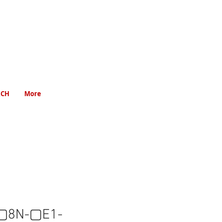
RCH
More
8N-▢E1-