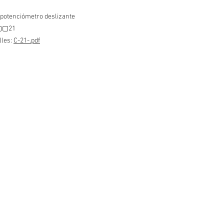
potenciómetro deslizante
C▢▢21
lles:
C-21-.pdf