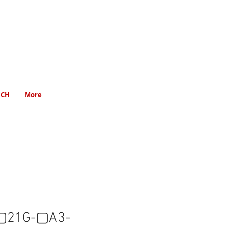
RCH
More
21G-▢A3-